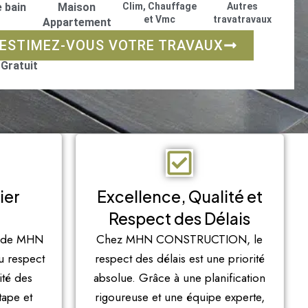
e bain
Maison
Clim, Chauffage
Autres
et Vmc
travatravaux
Appartement
ESTIMEZ-VOUS VOTRE TRAVAUX
 Gratuit
ier
Excellence, Qualité et
Respect des Délais
é de MHN
Chez MHN CONSTRUCTION, le
 respect
respect des délais est une priorité
ité des
absolue. Grâce à une planification
tape et
rigoureuse et une équipe experte,